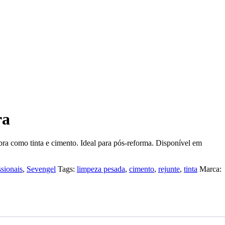
ra
ra como tinta e cimento. Ideal para pós-reforma. Disponível em
ssionais
,
Sevengel
Tags:
limpeza pesada
,
cimento
,
rejunte
,
tinta
Marca: