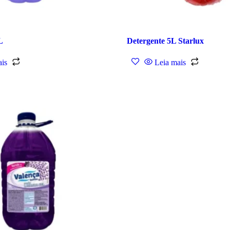
L
Detergente 5L Starlux
ais
Leia mais