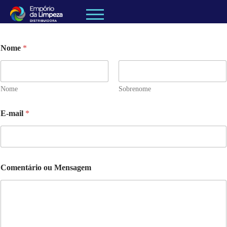
Nome
*
Nome
Sobrenome
*
E-mail
*
N
o
m
e
*
Comentário ou Mensagem